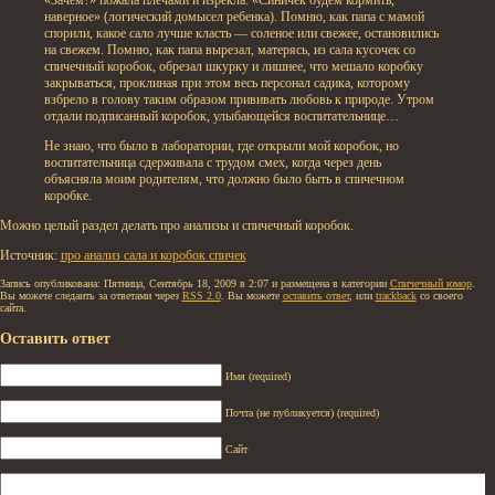
наверное» (логический домысел ребенка). Помню, как папа с мамой
спорили, какое сало лучше класть — соленое или свежее, остановились
на свежем. Помню, как папа вырезал, матерясь, из сала кусочек со
спичечный коробок, обрезал шкурку и лишнее, что мешало коробку
закрываться, проклиная при этом весь персонал садика, которому
взбрело в голову таким образом прививать любовь к природе. Утром
отдали подписанный коробок, улыбающейся воспитательнице…
Не знаю, что было в лаборатории, где открыли мой коробок, но
воспитательница сдерживала с трудом смех, когда через день
объясняла моим родителям, что должно было быть в спичечном
коробке.
Можно целый раздел делать про анализы и спичечный коробок.
Источник:
про анализ сала и коробок спичек
Запись опубликована: Пятница, Сентябрь 18, 2009 в 2:07 и размещена в категории
Спичечный юмор
.
Вы можете следаить за ответами через
RSS 2.0
. Вы можете
оставить ответ
, или
trackback
со своего
сайта.
Оставить ответ
Имя (required)
Почта (не публикуется) (required)
Сайт