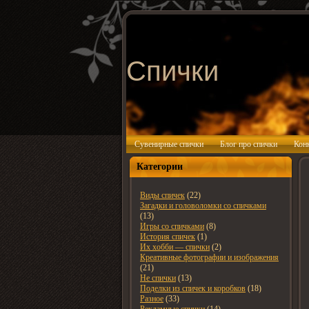
Спички
Сувенирные спички
Блог про спички
Кон
Категории
Виды спичек
(22)
Загадки и головоломки со спичками
(13)
Игры со спичками
(8)
История спичек
(1)
Их хобби — спички
(2)
Креативные фотографии и изображения
(21)
Не спички
(13)
Поделки из спичек и коробков
(18)
Разное
(33)