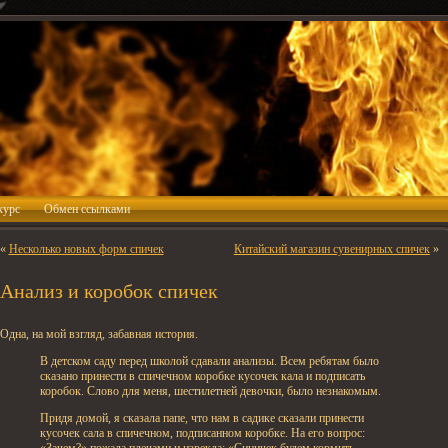
курс
Обмен ссылками
«
Несколько новых форм спичек
Китайский магазин сувенирных спичек
»
Анализ и коробок спичек
Одна, на мой взгляд, забавная история.
В детском саду перед школой сдавали анализы. Всем ребятам было
сказано принести в спичечном коробке кусочек кала и подписать
коробок. Слово для меня, шестилетней девочки, было незнакомым.
Придя домой, я сказала папе, что нам в садике сказали принести
кусочек сала в спичечном, подписанном коробке. На его вопрос:
«Зачем?» пожала плечами и изрекла: «Синичек будем кормить,