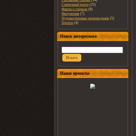
Рекламные спички
(14)
Спичечный юмор
(25)
Факты о спичках
(8)
Филумения
(7)
Художественные произведения
(5)
Цитаты
(4)
Поиск интересного
Искать
Наши проекты