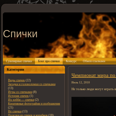
Спички
Сувенирные спички
Блог про спички
Конкурс
Обмен ссылками
Категории
Чемпионат мира по
Виды спичек
(22)
Июль 12, 2010
Загадки и головоломки со спичками
(13)
Не только люди могут играть в
Игры со спичками
(8)
История спичек
(1)
Их хобби — спички
(2)
Креативные фотографии и изображения
(21)
Не спички
(13)
Поделки из спичек и коробков
(18)