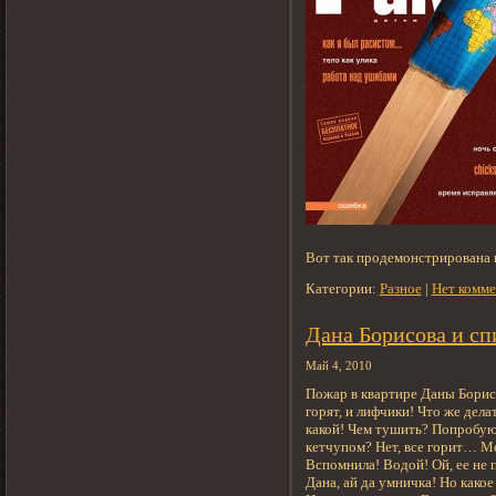
Вот так продемонстрирована 
Категории:
Разное
|
Нет комме
Дана Борисова и сп
Май 4, 2010
Пожар в квартире Даны Борисо
горят, и лифчики! Что же дела
какой! Чем тушить? Попробу
кетчупом? Нет, все горит… Мо
Вспомнила! Водой! Ой, ее не п
Дана, ай да умничка! Но какое