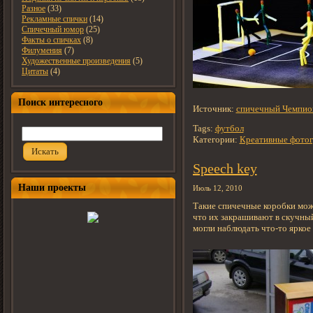
Разное
(33)
Рекламные спички
(14)
Спичечный юмор
(25)
Факты о спичках
(8)
Филумения
(7)
Художественные произведения
(5)
Цитаты
(4)
Поиск интересного
Источник:
спичечный Чемпион
Tags:
футбол
Категории:
Креативные фотог
Искать
Speech key
Наши проекты
Июль 12, 2010
Такие спичечные коробки мож
что их закрашивают в скучный
могли наблюдать что-то яркое