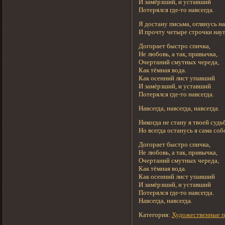
И замёрзший, и уставший
Потерялся где-то навсегда.
Я достану письма, оглянусь на
И прочту четыре строчки науг
Догорает быстро спичка,
Не любовь, а так, привычка,
Очертаний смутных череда,
Как тёмная вода.
Как осенний лист упавший
И замёрзший, и уставший
Потерялся где-то навсегда.
Навсегда, навсегда, навсегда.
Никогда не стану я твоей судь
Но всегда останусь я сама соб
Догорает быстро спичка,
Не любовь, а так, привычка,
Очертаний смутных череда,
Как тёмная вода.
Как осенний лист упавший
И замёрзший, и уставший
Потерялся где-то навсегда.
Навсегда, навсегда.
Категория:
Художественные п