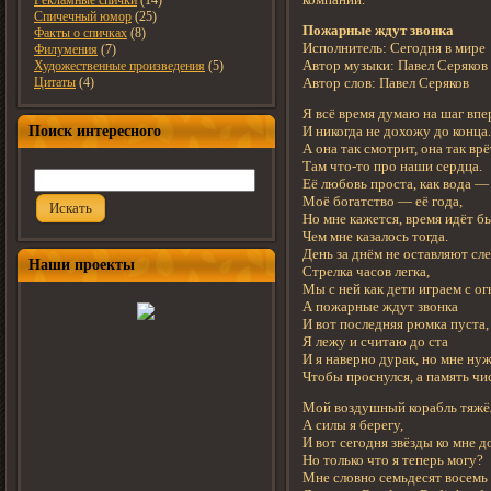
Рекламные спички
(14)
Спичечный юмор
(25)
Пожарные ждут звонка
Факты о спичках
(8)
Исполнитель: Сегодня в мире
Филумения
(7)
Автор музыки: Павел Серяков
Художественные произведения
(5)
Цитаты
(4)
Автор слов: Павел Серяков
Я всё время думаю на шаг впе
Поиск интересного
И никогда не дохожу до конца.
А она так смотрит, она так врё
Там что-то про наши сердца.
Её любовь проста, как вода —
Моё богатство — её года,
Искать
Но мне кажется, время идёт б
Чем мне казалось тогда.
День за днём не оставляют сле
Наши проекты
Стрелка часов легка,
Мы с ней как дети играем с ог
А пожарные ждут звонка
И вот последняя рюмка пуста,
Я лежу и считаю до ста
И я наверно дурак, но мне нуж
Чтобы проснулся, а память чис
Мой воздушный корабль тяжёл
А силы я берегу,
И вот сегодня звёзды ко мне д
Но только что я теперь могу?
Мне словно семьдесят восемь 