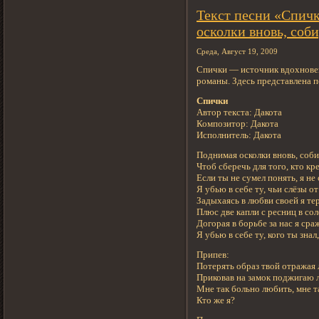
Текст песни «Спич
осколки вновь, со
Среда, Август 19, 2009
Спички — источник вдохновен
романы. Здесь представлена п
Спички
Автор текста: Дакота
Композитор: Дакота
Исполнитель: Дакота
Поднимая осколки вновь, соб
Чтоб сберечь для того, кто кр
Если ты не сумел понять, я не
Я убью в себе ту, чьи слёзы о
Задыхаясь в любви своей я тер
Плюс две капли с ресниц в со
Догорая в борьбе за нас я сра
Я убью в себе ту, кого ты знал
Припев:
Потерять образ твой отражая
Приковав на замок поджигаю 
Мне так больно любить, мне т
Кто же я?