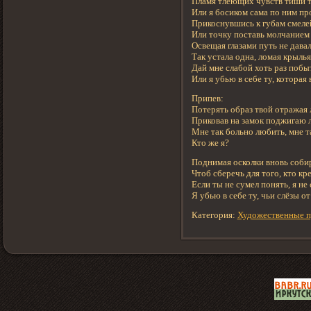
Пламя тлеющих чувств тиши 
Или я босиком сама по ним пр
Прикоснувшись к губам смеле
Или точку поставь молчанием 
Освещая глазами путь не дава
Так устала одна, ломая крылья
Дай мне слабой хоть раз побыт
Или я убью в себе ту, которая 
Припев:
Потерять образ твой отражая
Приковав на замок поджигаю 
Мне так больно любить, мне 
Кто же я?
Поднимая осколки вновь соби
Чтоб сберечь для того, кто кр
Если ты не сумел понять, я не
Я убью в себе ту, чьи слёзы 
Категория:
Художественные п