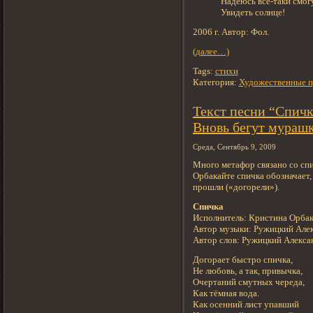
Надеюсь всё-таки смогу
Увидеть солнце!
2006 г. Автор: Фол.
(далее…)
Tags:
стихи
Категория:
Художественные п
Текст песни “Спич
Вновь бегут мураш
Среда, Сентябрь 9, 2009
Много метафор связано со сп
Орбакайте спичка обозначает,
прошли («догорели»).
Спичка
Исполнитель: Кристина Орбак
Автор музыки: Ружицкий Але
Автор слов: Ружицкий Алекс
Догорает быстро спичка,
Не любовь, а так, привычка,
Очертаний смутных череда,
Как тёмная вода.
Как осенний лист упавший