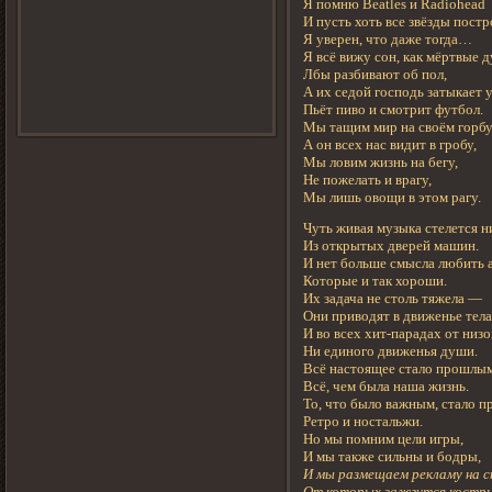
Я помню Beatles и Radiohead
И пусть хоть все звёзды пост
Я уверен, что даже тогда…
Я всё вижу сон, как мёртвые 
Лбы разбивают об пол,
А их седой господь затыкает 
Пьёт пиво и смотрит футбол.
Мы тащим мир на своём горбу
А он всех нас видит в гробу,
Мы ловим жизнь на бегу,
Не пожелать и врагу,
Мы лишь овощи в этом рагу.
Чуть живая музыка стелется н
Из открытых дверей машин.
И нет больше смысла любить 
Которые и так хороши.
Их задача не столь тяжела —
Они приводят в движенье тела
И во всех хит-парадах от низ
Ни единого движенья души.
Всё настоящее стало прошлым
Всё, чем была наша жизнь.
То, что было важным, стало 
Ретро и ностальжи.
Но мы помним цели игры,
И мы также сильны и бодры,
И мы размещаем рекламу на с
От которых зажгутся костр