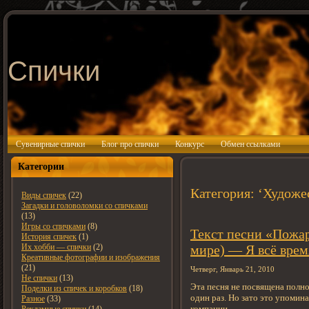
Спички
Сувенирные спички
Блог про спички
Конкурс
Обмен ссылками
Категории
Категория: ‘Художе
Виды спичек
(22)
Загадки и головоломки со спичками
(13)
Игры со спичками
(8)
Текст песни «Пожар
История спичек
(1)
Их хобби — спички
(2)
мире) — Я всё вре
Креативные фотографии и изображения
(21)
Четверг, Январь 21, 2010
Не спички
(13)
Эта песня не посвящена полн
Поделки из спичек и коробков
(18)
один раз. Но зато это упомин
Разное
(33)
компании.