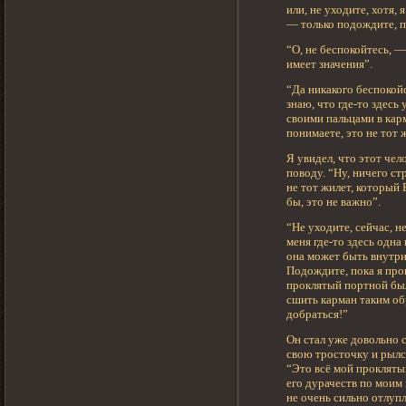
или, не уходите, хотя, 
— только подождите, п
“О, не беспокойтесь, —
имеет значения”.
“Да никакого беспокойс
знаю, что где-то здесь
своими пальцами в карм
понимаете, это не тот
Я увидел, что этот чел
поводу. “Ну, ничего ст
не тот жилет, который
бы, это не важно”.
“Не уходите, сейчас, н
меня где-то здесь одна
она может быть внутри 
Подождите, пока я пров
проклятый портной был
сшить карман таким об
добраться!”
Он стал уже довольно 
свою тросточку и рылс
“Это всё мой прокляты
его дурачеств по моим 
не очень сильно отлупл