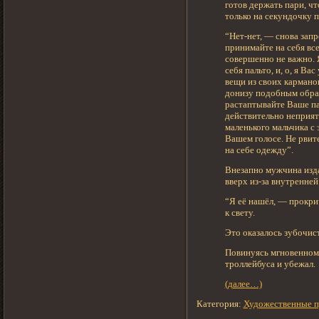
готов держать пари, чт
только на секундочку 
“Нет-нет, — снова запр
принимайте на себя все
совершенно не важно. Я
себя пальто, и, о, я В
вещи из своих карманов
донизу подобным образ
растаптывайте Ваше па
действительно неприят
маленького мальчика с
Вашем голосе. Не рвит
на себе одежду”.
Внезапно мужчина изда
вверх из-за внутренней
“Я её нашёл, — прокрич
к свету.
Это оказалось зубочис
Повинуясь мгновенному 
троллейбуса и убежал.
(далее…)
Категория:
Художественные п