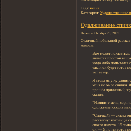
Tags:
песня
Категория:
Художественные п
Одалживание спич
Пятница, Октябрь 23, 2009
Отличный небольшой рассказ
концом.
Вам может показаться,
является простой вещь
когда-либо попытался с
так, и он будет готов 
тот вечер.
Я стоял на углу улицы 
меня не было спички. Я
прошёл приличный, зау
сказал:
“Извините меня, сэр, н
одолжение, ссудив мен
“Спичкой? — сказал он
расстегнул пуговицы св
своего жилета. “Я знаю
он. — Я почти готов п