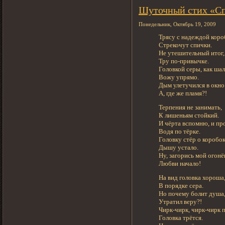
Шуточный стих «С
Понедельник, Октябрь 19, 2009
Трясу с надеждой кор
Стрекочут спички.
Не утешительный итог,
Тру по-привычке.
Головкой серы, как шал
Вожу упрямо.
Дым улетучился в окно
А, где же пламя?!
Терпения не занимать,
К лишеньям стойкий.
И чёрта вспомню, и про
Водя по тёрке.
Головку стёр о коробок
Дышу устало.
Ну, загорись мой огон
Любви начало!
На вид головка хороша
В порядке сера.
Но почему болит душа
Утратил веру?!
Чирк-чирк, чирк-чирк 
Головка трётся.