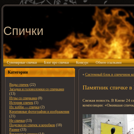
Спички
Сувенирные спички
Блог про спички
Конкурс
Обмен ссылками
Категории
«
Системный блок в спичечном к
Виды спичек
(22)
Памятник спичке в
Загадки и головоломки со спичками
(13)
Игры со спичками
(8)
Свежая новость. В Киеве 24 с
История спичек
(1)
композиции: «Ожившая спичк
Их хобби — спички
(2)
Креативные фотографии и изображения
(21)
Не спички
(13)
Поделки из спичек и коробков
(18)
Разное
(33)