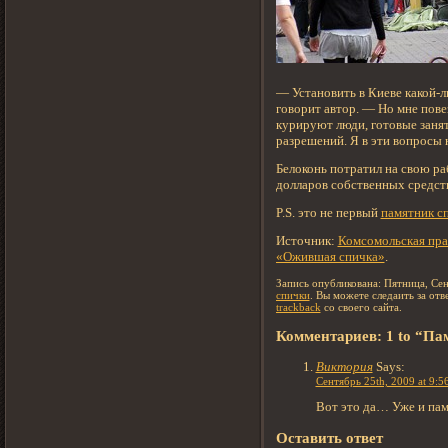
— Установить в Киеве какой-л
говорит автор. — Но мне пове
курируют люди, готовые заня
разрешений. Я в эти вопросы 
Белоконь потратил на свою ра
долларов собственных средст
P.S. это не первый
памятник с
Источник:
Комсомольская пра
«Ожившая спичка»
.
Запись опубликована: Пятница, Сен
спички
. Вы можете следаить за от
trackback
со своего сайта.
Комментариев: 1 to “Па
Виктория
Says:
Сентябрь 25th, 2009 at 9:5
Вот это да… Уже и пам
Оставить ответ