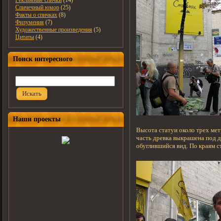
Рекламные спички
(14)
Спичечный юмор
(25)
Факты о спичках
(8)
Филумения
(7)
Художественные произведения
(5)
Цитаты
(4)
Поиск интересного
Искать
Наши проекты
Высота статуи около трех метр
часть древка выкрашена под д
обуглившийся вид. По краям с