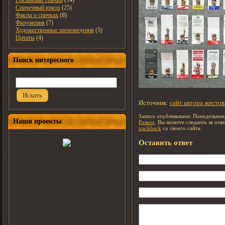
Рекламные спички
(14)
Спичечный юмор
(25)
Факты о спичках
(8)
Филумения
(7)
Художественные произведения
(5)
Цитаты
(4)
Поиск интересного
Искать
Источник:
сайт автора жестов
Запись опубликована: Понедельник,
Наши проекты
Разное
. Вы можете следаить за отв
trackback
со своего сайта.
Оставить ответ