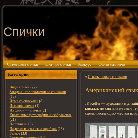
Спички
Сувенирные спички
Блог про спички
Конкурс
Обмен ссылками
Категории
«
Играть в покер спичками
Виды спичек
(22)
Американский язык
Загадки и головоломки со спичками
(13)
Игры со спичками
(8)
JK Keller — художник и дизай
История спичек
(1)
книжки, но сначала не знал что
Их хобби — спички
(2)
сделал коллекцию жестов изго
Креативные фотографии и изображения
(21)
Не спички
(13)
Поделки из спичек и коробков
(18)
Разное
(33)