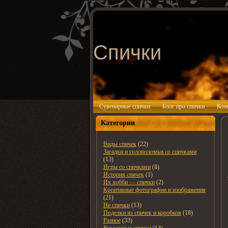
Спички
Сувенирные спички
Блог про спички
Кон
Категории
Виды спичек
(22)
Загадки и головоломки со спичками
(13)
Игры со спичками
(8)
История спичек
(1)
Их хобби — спички
(2)
Креативные фотографии и изображения
(21)
Не спички
(13)
Поделки из спичек и коробков
(18)
Разное
(33)