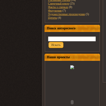
Рекламные спички
(14)
Спичечный юмор
(25)
Факты о спичках
(8)
Филумения
(7)
Художественные произведения
(5)
Цитаты
(4)
Поиск интересного
Искать
Наши проекты