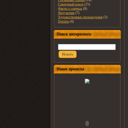
Рекламные спички
(14)
Спичечный юмор
(25)
Факты о спичках
(8)
Филумения
(7)
Художественные произведения
(5)
Цитаты
(4)
Поиск интересного
Искать
Наши проекты