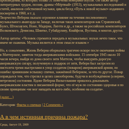
произведений, из которых только 31 помечены номерами опусов. Он также автор
литературных трудов, поэзии, драмы «Мёртвый» (1913), музыкальных исследований и
статей, анализов собственной музыки, цикла бесед «Путь к новой музыке» изданного
посмертно в 1960, и т. д.
Творчество Веберна оказало огромное влияние на течения послевоенного
музыкального авангарда на Западе, включая таких композиторов как Стравинский,
Булез, Штокхаузен, Ноно, Мадерна, Лигети и др., а также на российских композиторов
Волконского, Денисова, Шнитке, Губайдулину, Кнайфеля, Вустина, и многих других.
Автор цитаты: «Человек стремится передать в музыкальных звуках нечто такое, что
иначе не скажешь. Музыка является в этом смысле языком.»
Но, к сожалению, Жизнь Веберна оборвалась трагично вскоре после окончания войны
в Миттерзиле, занятом тогда американскими войсками. 15 сентября 1945 около 10
часов вечера, выйдя из дома своего зятя Маттеля, чтобы выкурить дорогую
американскую сигару, полученную в подарок от зятя, Веберн был застрелен из
пистолета тремя выстрелами в упор солдатом (поваром) американской армии, по
ошибке принявшим вспышку спички, зажжённой Веберном, за что-то другое. Повар
оправдался тем, что стрелял в целях самообороны, будучи в возбуждённом (а вернее,
нетрезвом) состоянии. Вдове Веберна Вильгельмине пришлось доказывать
американским властям в письменной форме, что её муж по состоянию здоровья и по
своим принципам «не мог нападать на кого-либо, особенно на солдата».
(далее…)
Категория:
Факты о спичках
|
2 Comments »
А в чем истинная причина пожара?
Среда, Август 19, 2009