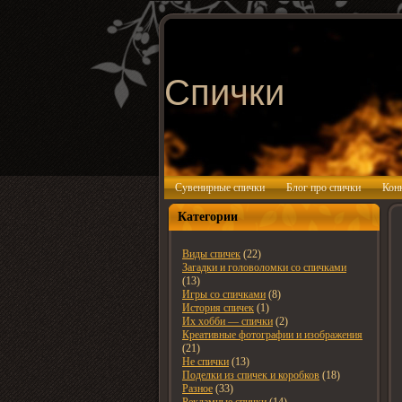
Спички
Сувенирные спички
Блог про спички
Кон
Категории
Виды спичек
(22)
Загадки и головоломки со спичками
(13)
Игры со спичками
(8)
История спичек
(1)
Их хобби — спички
(2)
Креативные фотографии и изображения
(21)
Не спички
(13)
Поделки из спичек и коробков
(18)
Разное
(33)