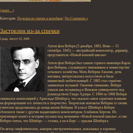
(далее…)
Категория:
Поделки из спичек и коробков
|
No Comments »
Застрелен из-за спички
Среда, Август 19, 2009
Антон фон Веберн (3 декабря, 1883, Вена — 15
сентября, 1945) — австрийский композитор, дирижёр,
представитель «Новой венской школы».
Антон фон Веберн был сыном горного инженера Карла
фон Веберна, служившего чиновником в министерстве
сельского хозяйства. Мать Веберна Амалия, дочь
мясника, интересовалась искусством и была
пианисткой-любительницей. С 1885 стал серьёзно
заниматься музыкой. Окончив гимназию, Веберн
учился как музыковед в Венском университете под
руководством Гвидо Адлера. С 1904 по 1908 Веберн
занимался композицией у Арнольда Шёнберга, что оказало самое серьёзное влияние
на формирование его личности и творчество. Творческие контакты Веберна со своим
учителем продолжались до конца жизни Веберна. В классе Шёнберга Веберн
сблизился также с другим выдающимся композитором Альбаном Бергом. Их
триумвират вошёл в историю музыки под названием «Новой венской школы», и сам
Веберн считал, что Шёнберг — голова, а он и Берг — крылья Шёнберга.
Он автор симфонических, камерно-инструментальных, вокальных и хоровых